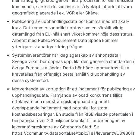
mer handgripligt stöd genom hela processen för den enskilda
kommunen, särskilt de som inte är så lyckligt lottade att vara
geografiskt placerade i ex. VGR eller Skåne.
Publicering av upphandlingsdata bör komma med ett skall-
krav. Det kommer sannolikt upptas som en särskilt viktig
datamängd från EU-håll snart vilket kommer höja dess status.
Arbetet med Public Procurement Data Space kommer
ytterligare skapa tryck kring frågan.
Systemleverantörer har idag ägarskap av annonsdata i
Sverige vilket bör öppnas upp, likt den generella standarden i
övriga Europeiska länder. Detta bör både uppmuntras tillika
kravställas från offentligt beställarhåll vid upphandling av
dessa systemstöd.
Motverkande av korruption är ett incitament för publicering av
upphandlingsdata. Främjande av ökad konkurrens tillika
effektivare och mer strategisk upphandling är ett
överlappande incitament med potential för stora
kostnadsbesparingar. En studie från RISE visade potentialen i
besparingar över 2,3 miljoner kopplat till publiceringen av
leverantörsreskontra av Göteborgs Stad. Se
https://community.dataportal.se/topic/181/leverant%C3%B6rs