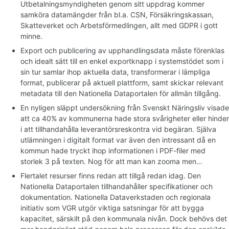
Utbetalningsmyndigheten genom sitt uppdrag kommer
samköra datamängder från bl.a. CSN, Försäkringskassan,
Skatteverket och Arbetsförmedlingen, allt med GDPR i gott
minne.
Export och publicering av upphandlingsdata måste förenklas
och idealt sätt till en enkel exportknapp i systemstödet som i
sin tur samlar ihop aktuella data, transformerar i lämpliga
format, publicerar på aktuell plattform, samt skickar relevant
metadata till den Nationella Dataportalen för allmän tillgång.
En nyligen släppt undersökning från Svenskt Näringsliv visade
att ca 40% av kommunerna hade stora svårigheter eller hinder
i att tillhandahålla leverantörsreskontra vid begäran. Själva
utlämningen i digitalt format var även den intressant då en
kommun hade tryckt ihop informationen i PDF-filer med
storlek 3 på texten. Nog för att man kan zooma men…
Flertalet resurser finns redan att tillgå redan idag. Den
Nationella Dataportalen tillhandahåller specifikationer och
dokumentation. Nationella Dataverkstaden och regionala
initiativ som VGR utgör viktiga satsningar för att bygga
kapacitet, särskilt på den kommunala nivån. Dock behövs det