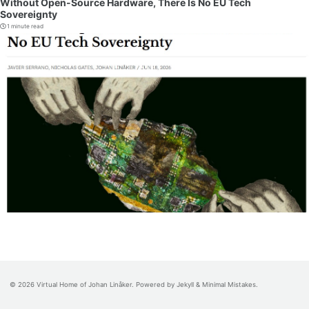
Without Open-Source Hardware, There Is No EU Tech
Sovereignty
1 minute read
© 2026 Virtual Home of Johan Linåker. Powered by
Jekyll
&
Minimal Mistakes
.