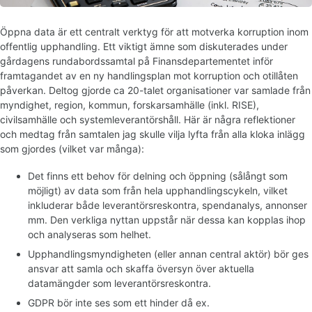
Öppna data är ett centralt verktyg för att motverka korruption inom
offentlig upphandling. Ett viktigt ämne som diskuterades under
gårdagens rundabordssamtal på Finansdepartementet inför
framtagandet av en ny handlingsplan mot korruption och otillåten
påverkan. Deltog gjorde ca 20-talet organisationer var samlade från
myndighet, region, kommun, forskarsamhälle (inkl. RISE),
civilsamhälle och systemleverantörshåll. Här är några reflektioner
och medtag från samtalen jag skulle vilja lyfta från alla kloka inlägg
som gjordes (vilket var många):
Det finns ett behov för delning och öppning (sålångt som
möjligt) av data som från hela upphandlingscykeln, vilket
inkluderar både leverantörsreskontra, spendanalys, annonser
mm. Den verkliga nyttan uppstår när dessa kan kopplas ihop
och analyseras som helhet.
Upphandlingsmyndigheten (eller annan central aktör) bör ges
ansvar att samla och skaffa översyn över aktuella
datamängder som leverantörsreskontra.
GDPR bör inte ses som ett hinder då ex.