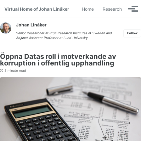
Skip to primary navigation
Skip to content
Skip to footer
Virtual Home of Johan Linåker
Home
Research
Togg
Johan Linåker
Senior Researcher at
RISE Research Institutes of Sweden
and
Follow
Adjunct Assistant Professor at
Lund University
Öppna Datas roll i motverkande av
korruption i offentlig upphandling
3 minute read