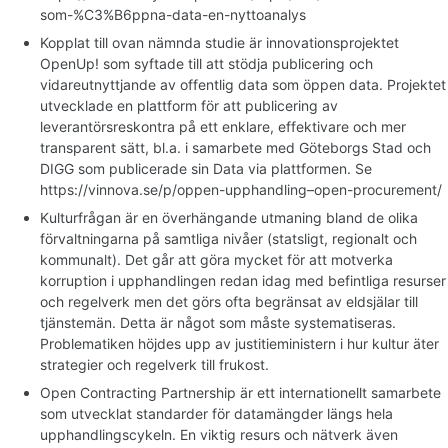
som-%C3%B6ppna-data-en-nyttoanalys
Kopplat till ovan nämnda studie är innovationsprojektet
OpenUp! som syftade till att stödja publicering och
vidareutnyttjande av offentlig data som öppen data. Projektet
utvecklade en plattform för att publicering av
leverantörsreskontra på ett enklare, effektivare och mer
transparent sätt, bl.a. i samarbete med Göteborgs Stad och
DIGG som publicerade sin Data via plattformen. Se
https://vinnova.se/p/oppen-upphandling–open-procurement/
Kulturfrågan är en överhängande utmaning bland de olika
förvaltningarna på samtliga nivåer (statsligt, regionalt och
kommunalt). Det går att göra mycket för att motverka
korruption i upphandlingen redan idag med befintliga resurser
och regelverk men det görs ofta begränsat av eldsjälar till
tjänstemän. Detta är något som måste systematiseras.
Problematiken höjdes upp av justitieministern i hur kultur äter
strategier och regelverk till frukost.
Open Contracting Partnership är ett internationellt samarbete
som utvecklat standarder för datamängder längs hela
upphandlingscykeln. En viktig resurs och nätverk även