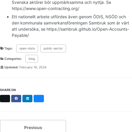
Svenska aktörer bör uppmärksamma och nyttja. Se
https://www.open-contracting.org/
Ett nationellt arbete utfördes även genom ÖDIS, NSÖD och
den kommunala samverkansföreningen Sambruk som är värt
att undersöka, se https://sambruk.github.io/Open-Accounts-
Payable/
Tags:
open-data
public-sector
Categories:
blog
Updated:
February 16, 2024
SHARE ON
X
Facebook
LinkedIn
Bluesky
Previous